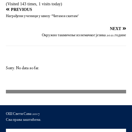
(Visited 143 times, 1 visits today)
PREVIOUS
Награђени ученици у квизу “Читам и скитам”
NEXT
Окружно такмичење из немачког језика 2021.године
Sorry. No data so far.
ОШ Свети Сава 2017
Сва права заштићена.