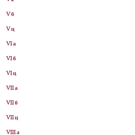
V a
V б
V ц
VI а
VI б
VI ц
VII а
VII б
VII ц
VIII а