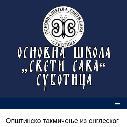
ОСНОВНА ШКОЛА
„СВЕТИ САВА“
СУБОТИЦА
Општинско такмичење из енглеског