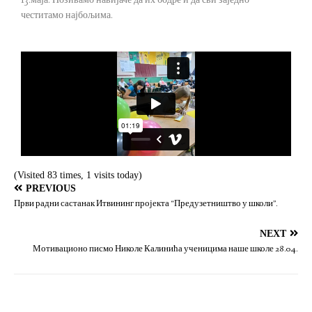
13.маја. Позивамо навијаче да их бодре и да сви заједно
честитамо најбољима.
(Visited 83 times, 1 visits today)
PREVIOUS
Први радни састанак Итвининг пројекта “Предузетништво у школи”.
NEXT
Мотивационо писмо Николе Калинића ученицима наше школе 28.04.