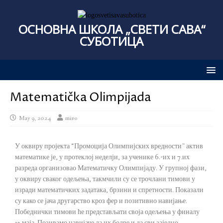
ОСНОВНА ШКОЛА „СВЕТИ САВА“
СУБОТИЦА
Matematička Olimpijada
May 9, 2024
miso
У оквиру пројекта “Промоција Олимпијских вредности” актив
математике је, у протеклој неделји, за ученике 6.-их и 7.их
разреда организовао Математичку Олимпијаду. У групној фази,
у оквиру сваког одељења, такмчили су се трочлани тимови у
изради математичких задатака, брзини и спретности. Показали
су како се јача другарство кроз фер и позитивно навијање.
Победнички тимови ће представљати своја одељења у финалу