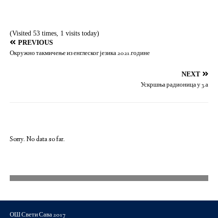
(Visited 53 times, 1 visits today)
PREVIOUS
Окружно такмичење из енглеског језика 2021.године
NEXT
Ускршња радионица у 3.а
Sorry. No data so far.
ОШ Свети Сава 2017