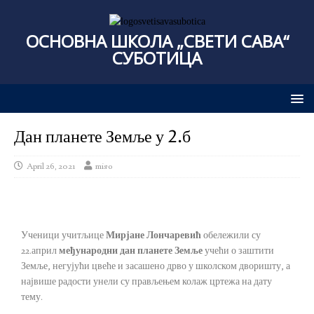
ОСНОВНА ШКОЛА „СВЕТИ САВА“
СУБОТИЦА
Дан планете Земље у 2.б
April 26, 2021
miso
Ученици учитљице
Мирјане Лончаревић
обележили су
22.април
међународни дан планете Земље
учећи о заштити
Земље, негујући цвеће и засашено дрво у школском дворишту, а
највише радости унели су прављењем колаж цртежа на дату
тему.