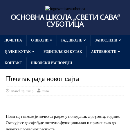
ОСНОВНА ШКОЛА „СВЕТИ САВА“
СУБОТИЦА
ПОЧЕТНА
О ШКОЛИ
РАД ШКОЛЕ
ЗАПОСЛЕНИ
ЂАЧКИ КУТАК
РОДИТЕЉСКИ КУТАК
АКТИВНОСТИ
КОНТАКТ
ШКОЛСКИ РАСПОРЕДИ
Почетак рада новог сајта
March 25, 2019
miso
Нови сајт школе је почео са радом у понедељак 25.03.2019. године.
Очекује се да сајт буде потпуно функционалан и применљив до
почетка пролећног распуста.