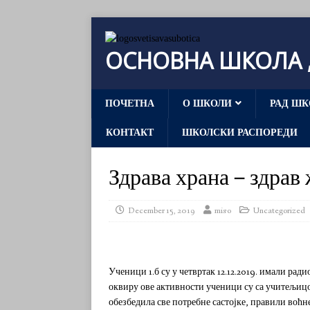
ОСНОВНА ШКОЛА „
ПОЧЕТНА
О ШКОЛИ
РАД ШК
КОНТАКТ
ШКОЛСКИ РАСПОРЕДИ
Здрава храна – здрав
December 15, 2019
miso
Uncategorized
Ученици 1.б су у четвртак 12.12.2019. имали рад
оквиру ове активности ученици су са учитељицо
обезбедила све потребне састојке, правили воћн