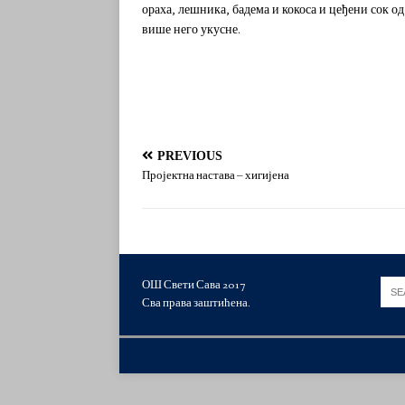
ораха, лешника, бадема и кокоса и цеђени сок о
више него укусне.
PREVIOUS
Пројектна настава – хигијена
ОШ Свети Сава 2017
Сва права заштићена.
Copyright © 2026 | WordPress Theme by
MH Themes