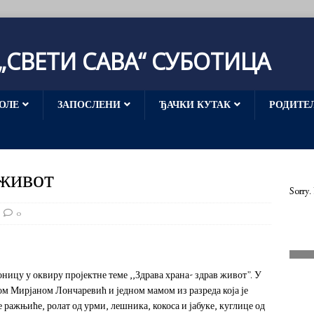
СВЕТИ САВА“ СУБОТИЦА
ОЛЕ
ЗАПОСЛЕНИ
ЂАЧКИ КУТАК
РОДИТЕ
 живот
Sorry.
0
ионицу у оквиру пројектне теме ,,Здрава храна- здрав живот”. У
м Мирјаном Лончаревић и једном мамом из разреда која је
е ражњиће, ролат од урми, лешника, кокоса и јабуке, куглице од