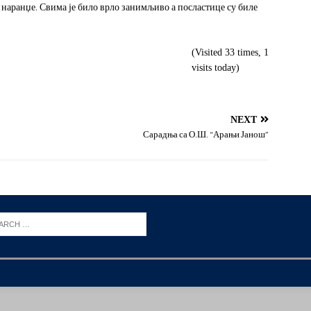
д наранџе. Свима је било врло занимљиво а посластице су биле
(Visited 33 times, 1
visits today)
NEXT
Сарадња са О.Ш. “Арањи Јанош”