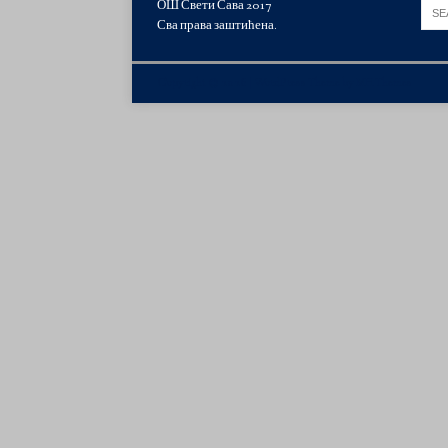
ОШ Свети Сава 2017
Сва права заштићена.
Copyright © 2026 | WordPress Theme by
MH Themes