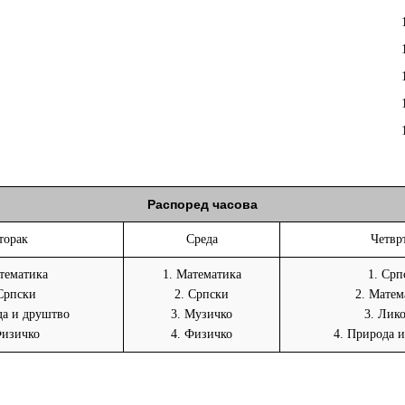
Распоред часова
торак
Среда
Четвр
тематика
1. Математика
1. Срп
Српски
2. Српски
2. Матем
да и друштво
3. Музичко
3. Лик
Физичко
4. Физичко
4. Природа 