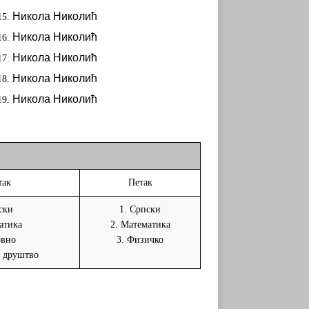
Никола Николић
Никола Николић
Никола Николић
Никола Николић
Никола Николић
так
Петак
ски
1. Српски
атика
2. Математика
овно
3. Физичко
и друштво