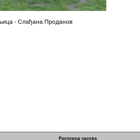
љица - Слађана Проданов
Распоред часова