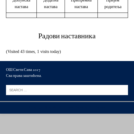
Допунска
Додатна
Припремна
Пријем
настава
настава
настава
родитеља
Радови наставника
(Visited 43 times, 1 visits today)
ОШ Свети Сава 2017
Сва права заштићена.
Copyright © 2026 | WordPress Theme by
MH Themes