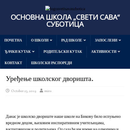
ОСНОВНА ШКОЛА „СВЕТИ САВА“
СУБОТИЦА
ПОЧЕТНА
О ШКОЛИ
РАД ШКОЛЕ
ЗАПОСЛЕНИ
ЂАЧКИ КУТАК
РОДИТЕЉСКИ КУТАК
АКТИВНОСТИ
КОНТАКТ
ШКОЛСКИ РАСПОРЕДИ
Уређење школског дворишта.
October 23, 2019
miso
Данас је школско двориште наше школе на Бикову било испуњено
вредном децом, њиховим инспиративним учитељицама,
васпитачицом и родитељима. Од сада ће им време на одморима и