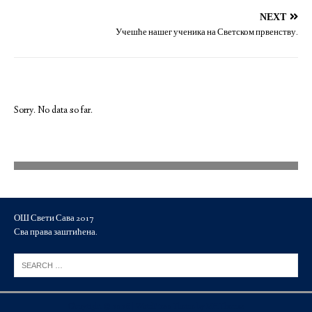
NEXT
Учешће нашег ученика на Светском првенству.
Sorry. No data so far.
ОШ Свети Сава 2017
Сва права заштићена.
Copyright © 2026 | WordPress Theme by
MH Themes