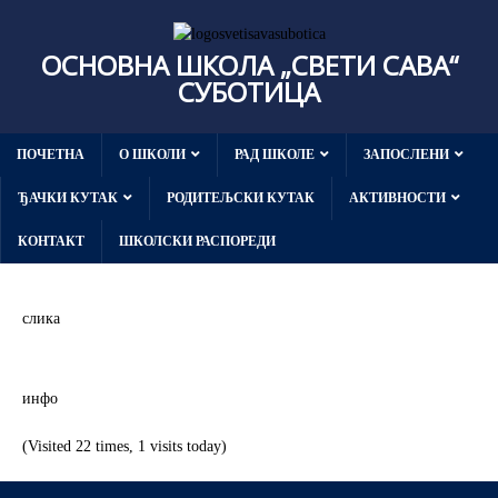
ОСНОВНА ШКОЛА „СВЕТИ САВА“
СУБОТИЦА
ПОЧЕТНА
О ШКОЛИ
РАД ШКОЛЕ
ЗАПОСЛЕНИ
ЂАЧКИ КУТАК
РОДИТЕЉСКИ КУТАК
АКТИВНОСТИ
КОНТАКТ
ШКОЛСКИ РАСПОРЕДИ
слика
инфо
(Visited 22 times, 1 visits today)