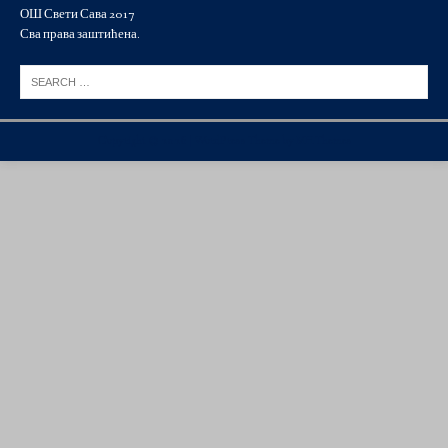
ОШ Свети Сава 2017
Сва права заштићена.
Copyright © 2026 | WordPress Theme by
MH Themes