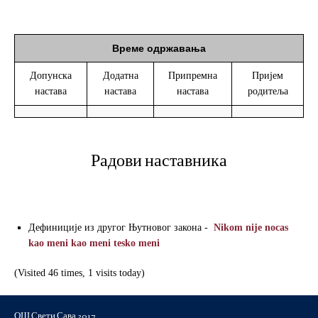
Време одржавања
Допунска
Додатна
Припремна
Пријем
настава
настава
настава
родитеља
Радови наставника
Дефиниције из другог Њутновог закона -
Nikom nije nocas
kao meni kao meni tesko meni
(Visited 46 times, 1 visits today)
ОШ Свети Сава 2017